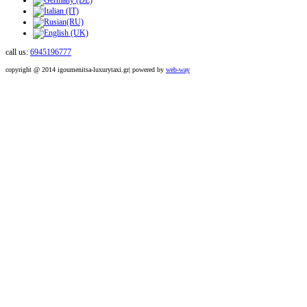
call us:
6945196777
copyright @ 2014 igoumenitsa-luxurytaxi.gr| powered by
web-way