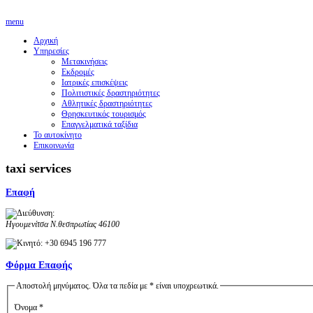
menu
Αρχική
Υπηρεσίες
Μετακινήσεις
Εκδρομές
Ιατρικές επισκέψεις
Πολιτιστικές δραστηριότητες
Αθλητικές δραστηριότητες
Θρησκευτικός τουρισμός
Επαγγελματικά ταξίδια
Το αυτοκίνητο
Επικοινωνία
taxi services
Επαφή
Ηγουμενίτσα
Ν.θεσπρωτίας
46100
+30 6945 196 777
Φόρμα Επαφής
Αποστολή μηνύματος. Όλα τα πεδία με * είναι υποχρεωτικά.
Όνομα
*