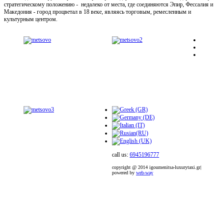
стратегическому положению - недалеко от места, где соединяются Эпир, Фессалия и
Македония - город процветал в 18 веке, являясь торговым, ремесленным и
культурным центром.
call us:
6945196777
copyright @ 2014 igoumenitsa-luxurytaxi.gr|
powered by
web-way