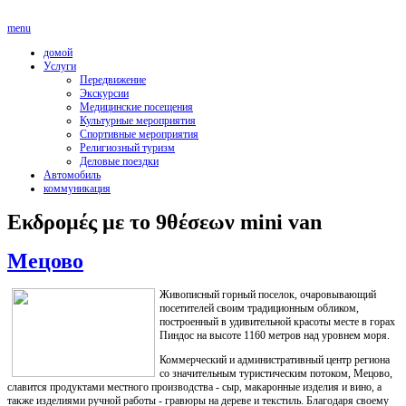
menu
домой
Услуги
Передвижение
Экскурсии
Медицинские посещения
Культурные мероприятия
Спортивные мероприятия
Религиозный туризм
Деловые поездки
Автомобиль
коммуникация
Εκδρομές με το 9θέσεων mini van
Мецово
Живописный горный поселок, очаровывающий
посетителей своим традиционным обликом,
построенный в удивительной красоты месте в горах
Пиндос на высоте 1160 метров над уровнем моря.
Коммерческий и административный центр региона
со значительным туристическим потоком, Мецово,
славится продуктами местного производства - сыр, макаронные изделия и вино, а
также изделиями ручной работы - гравюры на дереве и текстиль. Благодаря своему