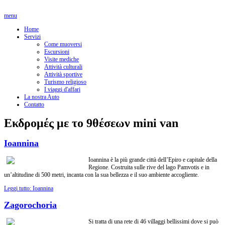
menu
Home
Servizi
Come muoversi
Escursioni
Visite mediche
Attività culturali
Attività sportive
Turismo religioso
I viaggi d'affari
La nostra Auto
Contatto
Εκδρομές με το 9θέσεων mini van
Ioannina
Ioannina è la più grande città dell’Epiro e capitale della
Regione. Costruita sulle rive del lago Pamvotis e in
un’altitudine di 500 metri, incanta con la sua bellezza e il suo ambiente accogliente.
Leggi tutto: Ioannina
Zagorochoria
Si tratta di una rete di 46 villaggi bellissimi dove si può