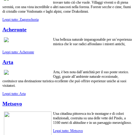
trovare tutto ciò che vuole. Villaggi viventi o di piena
serenità, con una vista incredibile o altri nascosti nella foresta. Foreste secche e cime, fiumi
di cristallo come Voidomatis e laghi alpini, come Drakolimni.
Leggi tutto: Zagorochoria
Acheronte
Una bellezza naturale imparagonabile per un’esperienza
mistica che le sue radici affondano i misteri antichi,
Leggi tutto: Acheronte
Arta
Arta, è ben nota dall’antichità per il suo ponte storico.
Oggi, grazie all’ambiente naturale eccezionale,
costituisce una destinazione turistica eccellente che può offrire esperienze uniche ai suoi
visitatori.
Leggi tutto: Arta
Metsovo
Una cittadina pittoresca tra le montagne e di colori
tradizionali, costruita su una delle vette del Pindo, a
1160 metri di altitudine e in un paesaggio meraviglioso.
Leggi tutto: Metsovo