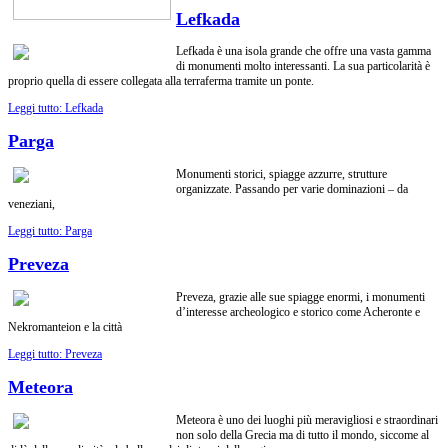
Lefkada
Lefkada è una isola grande che offre una vasta gamma
di monumenti molto interessanti. La sua particolarità è
proprio quella di essere collegata alla terraferma tramite un ponte.
Leggi tutto: Lefkada
Parga
Monumenti storici, spiagge azzurre, strutture
organizzate. Passando per varie dominazioni – da
veneziani,
Leggi tutto: Parga
Preveza
Preveza, grazie alle sue spiagge enormi, i monumenti
d’interesse archeologico e storico come Acheronte e
Nekromanteion e la città
Leggi tutto: Preveza
Meteora
Meteora è uno dei luoghi più meravigliosi e straordinari
non solo della Grecia ma di tutto il mondo, siccome al