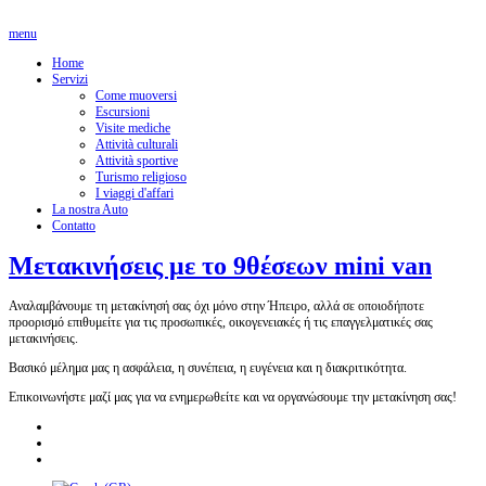
menu
Home
Servizi
Come muoversi
Escursioni
Visite mediche
Attività culturali
Attività sportive
Turismo religioso
I viaggi d'affari
La nostra Auto
Contatto
Μετακινήσεις με το 9θέσεων mini van
Αναλαμβάνουμε τη μετακίνησή σας όχι μόνο στην Ήπειρο, αλλά σε οποιοδήποτε
προορισμό επιθυμείτε για τις προσωπικές, οικογενειακές ή τις επαγγελματικές σας
μετακινήσεις.
Βασικό μέλημα μας η ασφάλεια, η συνέπεια, η ευγένεια και η διακριτικότητα.
Επικοινωνήστε μαζί μας για να ενημερωθείτε και να οργανώσουμε την μετακίνηση σας!