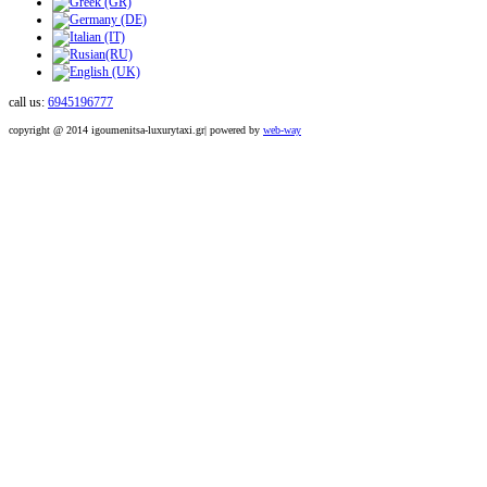
call us:
6945196777
copyright @ 2014 igoumenitsa-luxurytaxi.gr| powered by
web-way