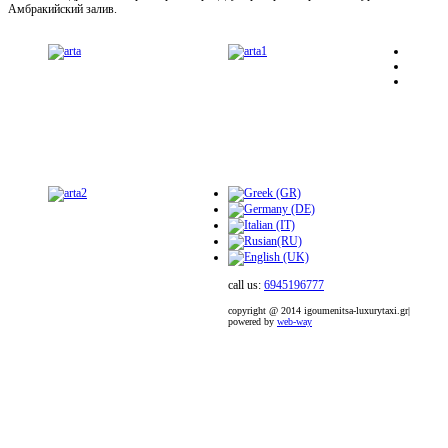
Амбракийский залив.
call us:
6945196777
copyright @ 2014 igoumenitsa-luxurytaxi.gr|
powered by
web-way