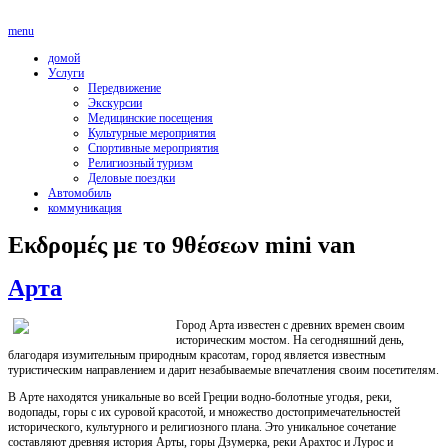
menu
домой
Услуги
Передвижение
Экскурсии
Медицинские посещения
Культурные мероприятия
Спортивные мероприятия
Религиозный туризм
Деловые поездки
Автомобиль
коммуникация
Εκδρομές με το 9θέσεων mini van
Арта
Город Арта известен с древних времен своим
историческим мостом. На сегодняшний день,
благодаря изумительным природным красотам, город является известным
туристическим направлением и дарит незабываемые впечатления своим посетителям.
В Арте находятся уникальные во всей Греции водно-болотные угодья, реки,
водопады, горы с их суровой красотой, и множество достопримечательностей
исторического, культурного и религиозного плана. Это уникальное сочетание
составляют древняя история Арты, горы Дзумерка, реки Арахтос и Лурос и