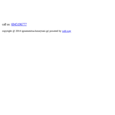
call us:
6945196777
copyright @ 2014 igoumenitsa-luxurytaxi.gr| powered by
web-way