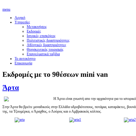
menu
Αρχική
Υπηρεσίες
Μετακινήσεις
Εκδρομές
Ιατρικές επισκέψεις
Πολιτιστικές δραστηριότητες
Αθλητικές δραστηριότητες
Θρησκευτικός τουρισμός
Επαγγελματικά ταξίδια
Το αυτοκίνητο
Επικοινωνία
Εκδρομές με το 9θέσεων mini van
Άρτα
Η Άρτα είναι γνωστή απο την αρχαιότητα για το ιστορικό
Στην Άρτα θα βρείτε μοναδικούς στην Ελλάδα υδροβιότοπους, ποτάμια, καταράκτες, βουνά 
της, τα Τζουμέρκα, ο Άραχθος, ο Λούρος και ο Αμβρακικός κόλπος.