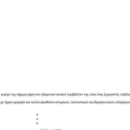
 γεφύρι της σήμερα χάρη στο εξαιρετικό φυσικό περιβάλλον της είναι ένας ξεχωριστός ταξιδι
με άγρια ομορφιά και πολλά αξιοθέατα ιστορικού, πολιτιστικού και θρησκευτικού ενδιαφέρο